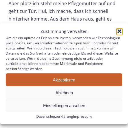
Aber plötzlich steht meine Pflegemutter auf und
geht zur Tür. Hui, ich mache, dass ich schnell
hinterher komme. Aus dem Haus raus, geht es
für mich viel schneller und einfacher, als rein.
Zustimmung verwalten
Dann sitzen wir wieder im Auto und fahren
Um dir ein optimales Erlebnis zu bieten, verwenden wir Technologien
zurück zu dem anderen Haus und…- meinem
wie Cookies, um Geräteinformationen zu speichern und/oder darauf
zuzugreifen. Wenn du diesen Technologien zustimmst, können wir
Stuhl in der Ecke. Wie gerne wäre ich jetzt noch
Daten wie das Surfverhalten oder eindeutige IDs auf dieser Website
auf dem großen weichen Hundebett und jemand
verarbeiten. Wenn du deine Zustimmung nicht erteilst oder
zurückziehst, können bestimmte Merkmale und Funktionen
streichelt mich. Vielleicht träume ich ja heute
beeinträchtigt werden.
Nacht davon.
Akzeptieren
Tierische Grüße, Dolima
Ablehnen
Einstellungen ansehen
Datenschutzerklärung
Impressum