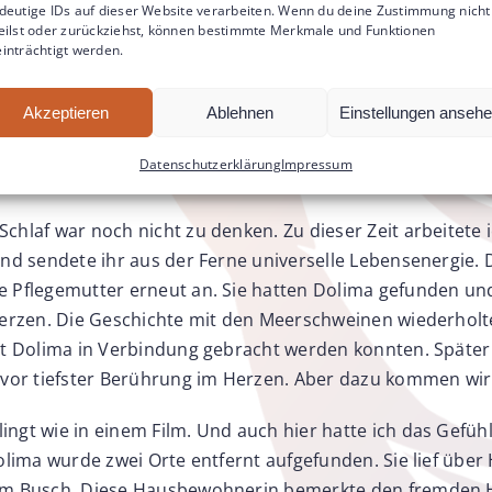
deutige IDs auf dieser Website verarbeiten. Wenn du deine Zustimmung nicht
erledigter Dinge nach Hause. Diese Ohnmacht, nichts tun
eilst oder zurückziehst, können bestimmte Merkmale und Funktionen
inträchtigt werden.
n aus meiner Kindheit. Ich war vielleicht so zwölf Jahre a
ren zu der Zeit noch Babys und lebten im Offenstall. Ein
Akzeptieren
Ablehnen
Einstellungen anseh
eim zu wilden Toben ein Meerschweinchenhaus auf sie gefal
as eine sollte nun nicht mehr bei mir ankommen. Diesen G
Datenschutzerklärung
Impressum
!
hlaf war noch nicht zu denken. Zu dieser Zeit arbeitete ic
und sendete ihr aus der Ferne universelle Lebensenergie. 
 Pflegemutter erneut an. Sie hatten Dolima gefunden und 
erzen. Die Geschichte mit den Meerschweinen wiederholte s
it Dolima in Verbindung gebracht werden konnten. Später 
 vor tiefster Berührung im Herzen. Aber dazu kommen wir 
ngt wie in einem Film. Und auch hier hatte ich das Gefüh
Dolima wurde zwei Orte entfernt aufgefunden. Sie lief über
inem Busch. Diese Hausbewohnerin bemerkte den fremden 