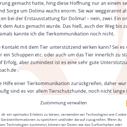
rung gemacht hatte, hing diese Hoffnung nur an einem se
und Sorge um Dolima wuchs enorm. Sie war weggerannt als
ten bei der Erstausstattung für Dolima! – nein, zwei. Ein 
mit dem Auto gemacht wurde. Das hieß, auch der Weg bis
Damals kannte ich die Tierkommunikation noch nicht.
e Kontakt mit dem Tier unterstützend wirken kann? Sei e
r ein Schuppen etc. oder auch um das Tier innerlich zu st
uf Erfolg, aber zumindest ist es eine sehr gute Unterstü
oach.de
.
e Hilfe einer Tierkommunikation zurückgreifen, daher wur
Häufig sind es vor allem Tierschutzhunde, noch nicht lan
tuation, die Hals über Kopf davon rennen. Aus eigener Erfa
Zustimmung verwalten
ir uns ein Sicherheitsgeschirr und 2 Leinen. Eine Leine 
n wir uns um unseren Körper herum. Falls die Leine mal a
dir ein optimales Erlebnis zu bieten, verwenden wir Technologien wie Cookie
Geräteinformationen zu speichern und/oder darauf zuzugreifen. Wenn du
unüberlegt wegrennen.
sen Technologien zustimmst, können wir Daten wie das Surfverhalten oder