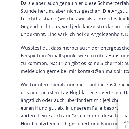
Da sie aber auch genau hier diese Schmerzerfah
Stunde herum, aber nichts geschah. Die Angst 
Leuchthalsband (welches wir als allererstes kauf
Gegend nicht aus, weil jede kurze Strecke nur 
unbekannt. Eine wirklich heikle Angelegenheit. 
Wusstest du, dass hierbei auch der energetisch
Beispiel ein Anhaltspunkt wie ein rotes Haus ode
zu kommen. Natürlich gibt es keine Sicherheit a
melde dich gerne bei mir
kontakt@animalspiritc
Wir konnten damals nun nicht auf die zusätzlich
uns am nächsten Tag Flugblätter zu verteilen. 
ängstlich oder auch überfordert mit jeglicher Si
euren Hund gut ab. In unserem Falle besorgten w
andere Leine auch am Geschirr und diese hängte
Um 
um 
Hund trotzdem noch gesichert und kann nicht 
die