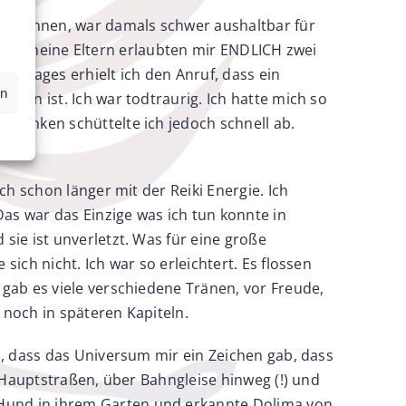
 zu können, war damals schwer aushaltbar für
lt und meine Eltern erlaubten mir ENDLICH zwei
es Tages erhielt ich den Anruf, dass ein
en
len ist. Ich war todtraurig. Ich hatte mich so
edanken schüttelte ich jedoch schnell ab.
h schon länger mit der Reiki Energie. Ich
Das war das Einzige was ich tun konnte in
sie ist unverletzt. Was für eine große
ich nicht. Ich war so erleichtert. Es flossen
gab es viele verschiedene Tränen, vor Freude,
noch in späteren Kapiteln.
l, dass das Universum mir ein Zeichen gab, dass
 Hauptstraßen, über Bahngleise hinweg (!) und
Hund in ihrem Garten und erkannte Dolima von