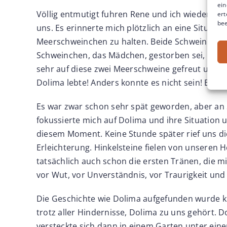
ein
Völlig entmutigt fuhren Rene und ich wieder un
ert
bee
uns. Es erinnerte mich plötzlich an eine Situatio
Meerschweinchen zu halten. Beide Schweinchen wa
Schweinchen, das Mädchen, gestorben sei, weil b
sehr auf diese zwei Meerschweine gefreut und d
Dolima lebte! Anders konnte es nicht sein! Basta
Es war zwar schon sehr spät geworden, aber an Sc
fokussierte mich auf Dolima und ihre Situation 
diesem Moment. Keine Stunde später rief uns die
Erleichterung. Hinkelsteine fielen von unseren H
tatsächlich auch schon die ersten Tränen, die m
vor Wut, vor Unverständnis, vor Traurigkeit und
Die Geschichte wie Dolima aufgefunden wurde kli
trotz aller Hindernisse, Dolima zu uns gehört. 
versteckte sich dann in einem Garten unter e