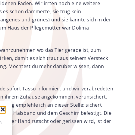
idenen Faden. Wir irrten noch eine weitere
 es schon dämmerte, sie trug kein
orangenes und grünes) und sie kannte sich in der
 zum Haus der Pflegemutter war Dolima
s wahrzunehmen wo das Tier gerade ist, zum
ärken, damit es sich traut aus seinem Versteck
tzung. Möchtest du mehr darüber wissen, dann
de sofort Tasso informiert und wir verabredeten
ge in ihrem Zuhause angekommen, verunsichert,
hrung empfehle ich an dieser Stelle: sichert
war am Halsband und dem Geschirr befestigt. Die
us der Hand rutscht oder gerissen wird, ist der
s,